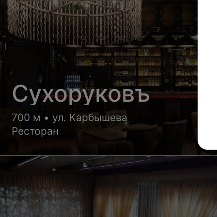
Сухоруковъ
700 м • ул. Карбышева
Ресторан