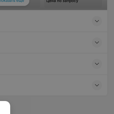
Показать ещё
 запросу
Цена по запросу
 «Белавежская»
 запросу