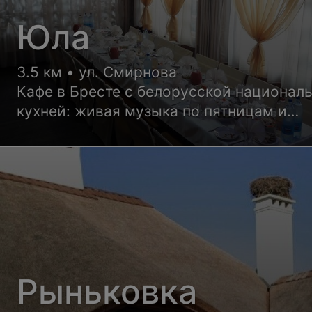
Юла
3.5 км • ул. Смирнова
Кафе в Бресте с белорусской национал
кухней: живая музыка по пятницам и
субботам
Рыньковка