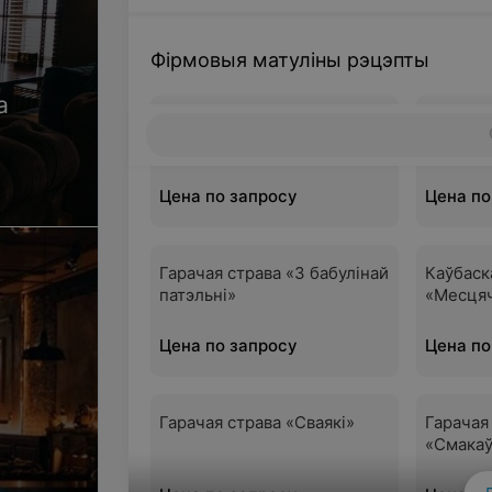
Фiрмовыя матуліны рэцэпты
а
Гарачая страва «Веращчака
Дзеруны
старабеларуская»
Цена по запросу
Цена по
Гарачая страва «З бабулінай
Каўбаск
патэльні»
«Месця
Цена по запросу
Цена по
Гарачая страва «Сваякі»
Гарачая
«Смакаў