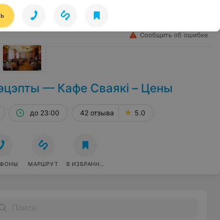
Лето
Избранное
Войти
ТЬ
Сообщить об ошибке
эцэпты — Кафе Сваякi – Цены
до 23:00
42 отзыва
5.0
ЕФОНЫ
МАРШРУТ
В ИЗБРАННОЕ