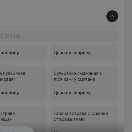
 «Панскія»
Стэйк з семгі «Ад мора да
Поиск
мора»
 запросу
Цена по запросу
а бульбяная
Бульбачка смажаная з
чковая»
лісічкамі ў смятане
 запросу
Цена по запросу
 страва
Гарачая страва «Тушанка
ніца»
Старажытная»