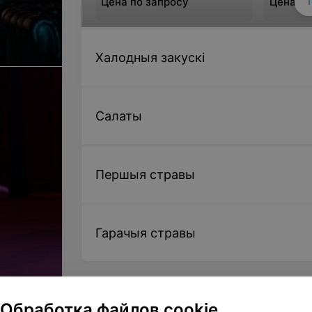
Цена по запросу
Цена по
Гарачая страва «Тушанка
Галёнка
Халодныя закускi
вясковая»
Цена по запросу
Цена по
Салаты
Першыя стравы
Гарачыя стравы
Обработка файлов cookie