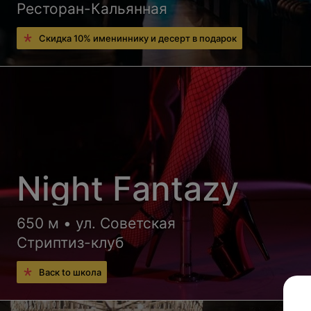
Ресторан-Кальянная
Скидка 10% имениннику и десерт в подарок
Night Fantazy
650 м • ул. Советская
Стриптиз-клуб
Васк to школа