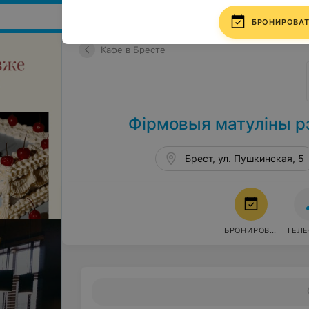
Поиск мест и событий
БРОНИРОВА
Кафе в Бресте
Фiрмовыя матуліны р
Брест, ул. Пушкинская, 5
БРОНИРОВАТЬ
ТЕЛ